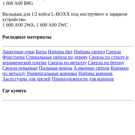
1 600 A00 B8G
Вкладыш для 1/2 кейса L-BOXX под инструмент и зарядное
устройство
1 600 A00 2WA, 1 600 A00 2WC
Расходные материалы
Защитные очки
Биты
Наборы бит
Наборы сверел
Сверла
Форстнера
Спиральные свёрла по дереву
Сверла по стеклу и
керамической плитке
Сверла по металлу
Сверла по бетону
Сверла перьевые
Пильные венцы
Алмазные свёрла
Коронки
по металлу
Универсальные коронки
Наборы коронок
Аксессуары для дрелей
Принадлежности для коронок
Где купить