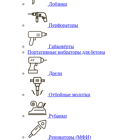
Лобзики
Перфораторы
Гайковёрты
Портативные вибраторы для бетона
Дрели
Отбойные молотки
Рубанки
Реноваторы (МФИ)